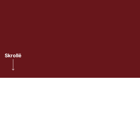
Skrollē
VALMIERASTEATRIS.LV
2023